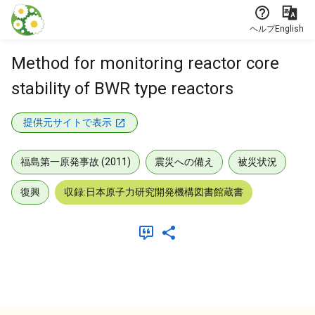
本文に飛ぶ
ヘルプ
English
Method for monitoring reactor core
stability of BWR type reactors
提供元サイトで表示
福島第一原発事故 (2011)
震災への備え
被災状況
復興
収録:日本原子力研究開発機構図書館蔵書
メタデータ