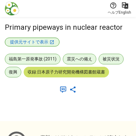
本文に飛ぶ
ヘルプ
English
Primary pipeways in nuclear reactor
提供元サイトで表示
福島第一原発事故 (2011)
震災への備え
被災状況
復興
収録:日本原子力研究開発機構図書館蔵書
メタデータ