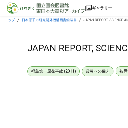
本文に飛ぶ
ギャラリー
トップ
日本原子力研究開発機構図書館蔵書
JAPAN REPORT, SCIENCE A
JAPAN REPORT, SCIEN
福島第一原発事故 (2011)
震災への備え
被災
メタデータ