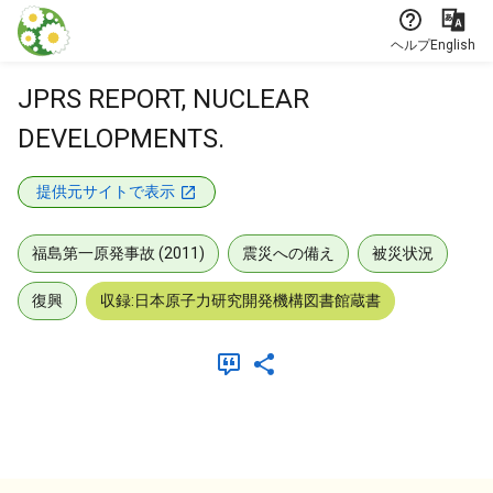
本文に飛ぶ
ヘルプ
English
JPRS REPORT, NUCLEAR
DEVELOPMENTS.
提供元サイトで表示
福島第一原発事故 (2011)
震災への備え
被災状況
復興
収録:日本原子力研究開発機構図書館蔵書
メタデータ