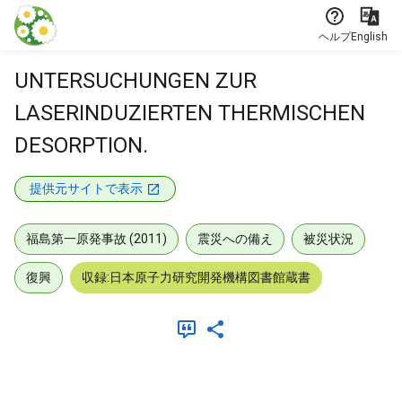
本文に飛ぶ
ヘルプ
English
UNTERSUCHUNGEN ZUR
LASERINDUZIERTEN THERMISCHEN
DESORPTION.
提供元サイトで表示
福島第一原発事故 (2011)
震災への備え
被災状況
復興
収録:日本原子力研究開発機構図書館蔵書