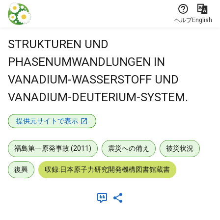
本文に飛ぶ
ヘルプ
English
STRUKTUREN UND
PHASENUMWANDLUNGEN IN
VANADIUM-WASSERSTOFF UND
VANADIUM-DEUTERIUM-SYSTEM.
提供元サイトで表示
福島第一原発事故 (2011)
震災への備え
被災状況
復興
収録:日本原子力研究開発機構図書館蔵書