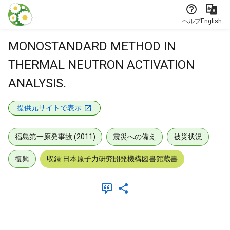
本文に飛ぶ
ヘルプ
English
MONOSTANDARD METHOD IN
THERMAL NEUTRON ACTIVATION
ANALYSIS.
提供元サイトで表示
福島第一原発事故 (2011)
震災への備え
被災状況
復興
収録:日本原子力研究開発機構図書館蔵書