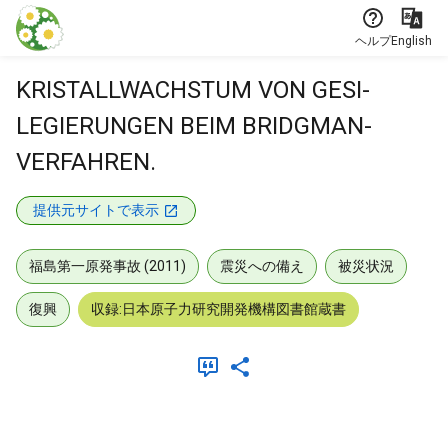
本文に飛ぶ
ヘルプ
English
KRISTALLWACHSTUM VON GESI-
LEGIERUNGEN BEIM BRIDGMAN-
VERFAHREN.
提供元サイトで表示
福島第一原発事故 (2011)
震災への備え
被災状況
復興
収録:日本原子力研究開発機構図書館蔵書