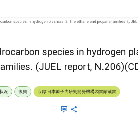
ocarbon species in hydrogen plasmas: 2. The ethane and propane families. (JUEL
ydrocarbon species in hydrogen p
families. (JUEL report, N.206)(
状況
復興
収録:日本原子力研究開発機構図書館蔵書