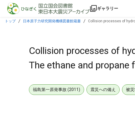
本文に飛ぶ
ギャラリー
トップ
日本原子力研究開発機構図書館蔵書
Collision processes of hydr
Collision processes of h
The ethane and propane 
福島第一原発事故 (2011)
震災への備え
被災