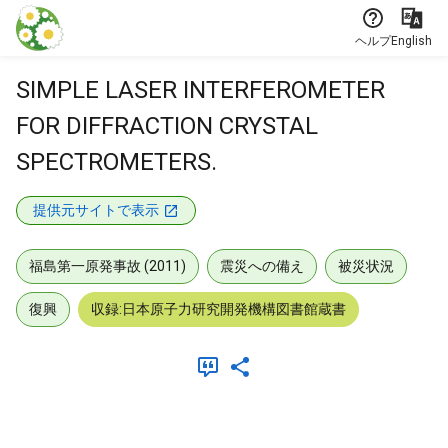
本文に飛ぶ
ヘルプ
English
SIMPLE LASER INTERFEROMETER
FOR DIFFRACTION CRYSTAL
SPECTROMETERS.
提供元サイトで表示
福島第一原発事故 (2011)
震災への備え
被災状況
復興
収録:日本原子力研究開発機構図書館蔵書