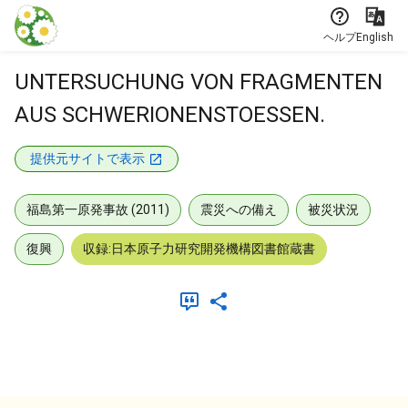
本文に飛ぶ
ヘルプ
English
UNTERSUCHUNG VON FRAGMENTEN
AUS SCHWERIONENSTOESSEN.
提供元サイトで表示
福島第一原発事故 (2011)
震災への備え
被災状況
復興
収録:日本原子力研究開発機構図書館蔵書
メタデータ