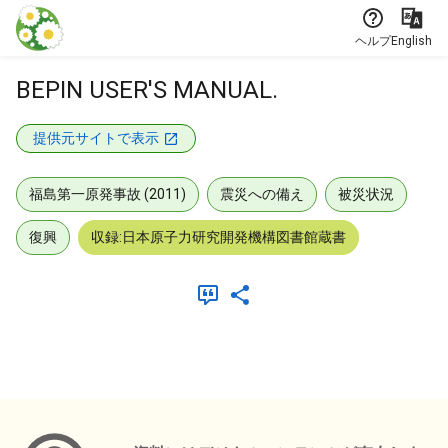
本文に飛ぶ
ヘルプ
English
BEPIN USER'S MANUAL.
提供元サイトで表示
福島第一原発事故 (2011)
震災への備え
被災状況
復興
収録:日本原子力研究開発機構図書館蔵書
メタデータ