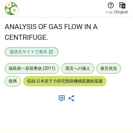
本文に飛ぶ
ヘルプ
English
ANALYSIS OF GAS FLOW IN A
CENTRIFUGE.
提供元サイトで表示
福島第一原発事故 (2011)
震災への備え
被災状況
復興
収録:日本原子力研究開発機構図書館蔵書
メタデータ