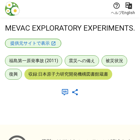
本文に飛ぶ
ヘルプ
English
MEVAC EXPLORATORY EXPERIMENTS.
提供元サイトで表示
福島第一原発事故 (2011)
震災への備え
被災状況
復興
収録:日本原子力研究開発機構図書館蔵書
メタデータ