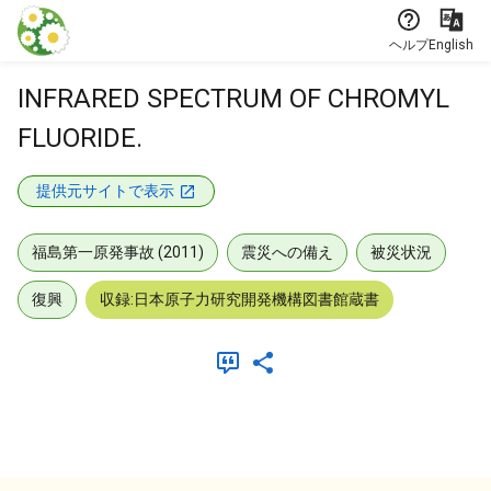
本文に飛ぶ
ヘルプ
English
INFRARED SPECTRUM OF CHROMYL
FLUORIDE.
提供元サイトで表示
福島第一原発事故 (2011)
震災への備え
被災状況
復興
収録:日本原子力研究開発機構図書館蔵書
メタデータ