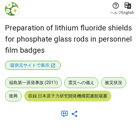
本文に飛ぶ
ヘルプ
English
Preparation of lithium fluoride shields
for phosphate glass rods in personnel
film badges
提供元サイトで表示
福島第一原発事故 (2011)
震災への備え
被災状況
復興
収録:日本原子力研究開発機構図書館蔵書