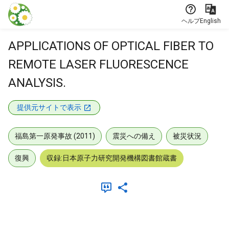
本文に飛ぶ
ヘルプ
English
APPLICATIONS OF OPTICAL FIBER TO
REMOTE LASER FLUORESCENCE
ANALYSIS.
提供元サイトで表示
福島第一原発事故 (2011)
震災への備え
被災状況
復興
収録:日本原子力研究開発機構図書館蔵書