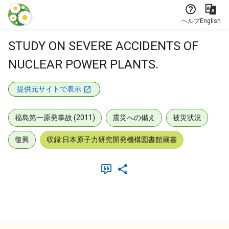
本文に飛ぶ
ヘルプ
English
STUDY ON SEVERE ACCIDENTS OF
NUCLEAR POWER PLANTS.
提供元サイトで表示
福島第一原発事故 (2011)
震災への備え
被災状況
復興
収録:日本原子力研究開発機構図書館蔵書
メタデータ