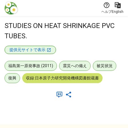
本文に飛ぶ
ヘルプ
English
STUDIES ON HEAT SHRINKAGE PVC
TUBES.
提供元サイトで表示
福島第一原発事故 (2011)
震災への備え
被災状況
復興
収録:日本原子力研究開発機構図書館蔵書
メタデータ