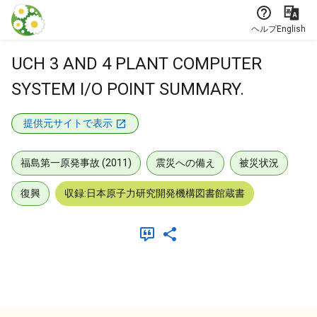
本文に飛ぶ
ヘルプ
English
UCH 3 AND 4 PLANT COMPUTER
SYSTEM I/O POINT SUMMARY.
提供元サイトで表示
福島第一原発事故 (2011)
震災への備え
被災状況
復興
収録:日本原子力研究開発機構図書館蔵書
メタデータ