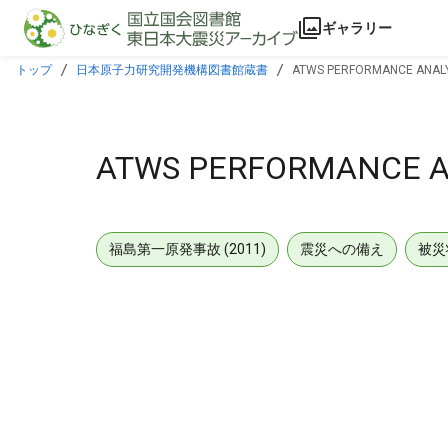
本文に飛ぶ
ギャラリー
トップ
日本原子力研究開発機構図書館蔵書
ATWS PERFORMANCE ANALYS
ATWS PERFORMANCE AN
福島第一原発事故 (2011)
震災への備え
被災
メタデータ