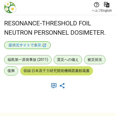
本文に飛ぶ
ヘルプ
English
RESONANCE-THRESHOLD FOIL
NEUTRON PERSONNEL DOSIMETER.
提供元サイトで表示
福島第一原発事故 (2011)
震災への備え
被災状況
復興
収録:日本原子力研究開発機構図書館蔵書
メタデータ