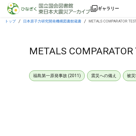
本文に飛ぶ
ギャラリー
トップ
日本原子力研究開発機構図書館蔵書
METALS COMPARATOR TEST
METALS COMPARATOR 
福島第一原発事故 (2011)
震災への備え
被災
メタデータ