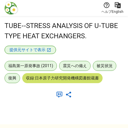
本文に飛ぶ
ヘルプ
English
TUBE--STRESS ANALYSIS OF U-TUBE
TYPE HEAT EXCHANGERS.
提供元サイトで表示
福島第一原発事故 (2011)
震災への備え
被災状況
復興
収録:日本原子力研究開発機構図書館蔵書
メタデータ