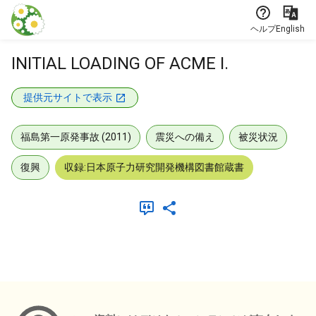
本文に飛ぶ
ヘルプ
English
INITIAL LOADING OF ACME I.
提供元サイトで表示
福島第一原発事故 (2011)
震災への備え
被災状況
復興
収録:日本原子力研究開発機構図書館蔵書
メタデータ