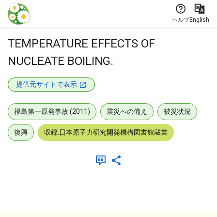
本文に飛ぶ
ヘルプ
English
TEMPERATURE EFFECTS OF
NUCLEATE BOILING.
提供元サイトで表示
福島第一原発事故 (2011)
震災への備え
被災状況
復興
収録:日本原子力研究開発機構図書館蔵書
メタデータ