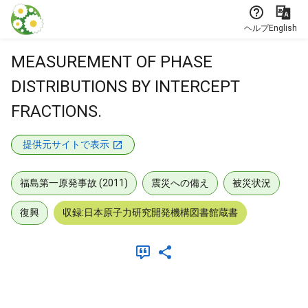
本文に飛ぶ
ヘルプ
English
MEASUREMENT OF PHASE
DISTRIBUTIONS BY INTERCEPT
FRACTIONS.
提供元サイトで表示
福島第一原発事故 (2011)
震災への備え
被災状況
復興
収録:日本原子力研究開発機構図書館蔵書