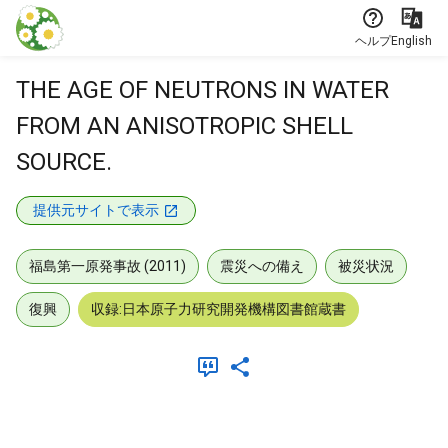
本文に飛ぶ
ヘルプ
English
THE AGE OF NEUTRONS IN WATER
FROM AN ANISOTROPIC SHELL
SOURCE.
提供元サイトで表示
福島第一原発事故 (2011)
震災への備え
被災状況
復興
収録:日本原子力研究開発機構図書館蔵書