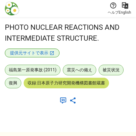
本文に飛ぶ
ヘルプ
English
PHOTO NUCLEAR REACTIONS AND
INTERMEDIATE STRUCTURE.
提供元サイトで表示
福島第一原発事故 (2011)
震災への備え
被災状況
復興
収録:日本原子力研究開発機構図書館蔵書
メタデータ