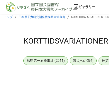
本文に飛ぶ
ギャラリー
トップ
日本原子力研究開発機構図書館蔵書
KORTTIDSVARIATIONER I G
KORTTIDSVARIATIONER
福島第一原発事故 (2011)
震災への備え
被災
メタデータ