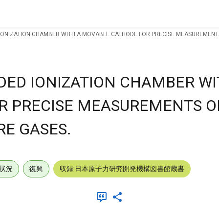
IONIZATION CHAMBER WITH A MOVABLE CATHODE FOR PRECISE MEASUREMENTS O
DED IONIZATION CHAMBER WI
R PRECISE MEASUREMENTS O
RE GASES.
状況
復興
収録:日本原子力研究開発機構図書館蔵書