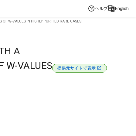
ヘルプ
English
F W-VALUES IN HIGHLY PURIFIED RARE GASES.
TH A
F W-VALUES
提供元サイトで表示