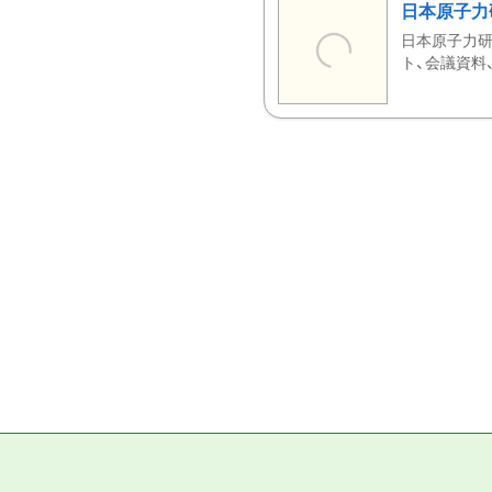
日本原子力
日本原子力研
ト、会議資料、