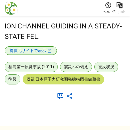
本文に飛ぶ
ヘルプ
English
ION CHANNEL GUIDING IN A STEADY-
STATE FEL.
提供元サイトで表示
福島第一原発事故 (2011)
震災への備え
被災状況
復興
収録:日本原子力研究開発機構図書館蔵書
メタデータ