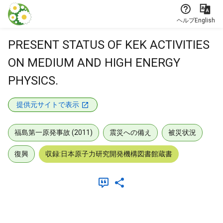
本文に飛ぶ
ヘルプ
English
PRESENT STATUS OF KEK ACTIVITIES
ON MEDIUM AND HIGH ENERGY
PHYSICS.
提供元サイトで表示
福島第一原発事故 (2011)
震災への備え
被災状況
復興
収録:日本原子力研究開発機構図書館蔵書