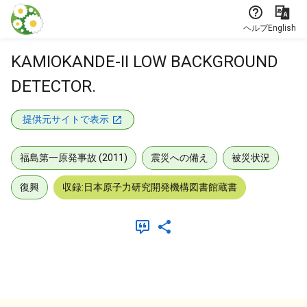
本文に飛ぶ
ヘルプ
English
KAMIOKANDE-II LOW BACKGROUND
DETECTOR.
提供元サイトで表示
福島第一原発事故 (2011)
震災への備え
被災状況
復興
収録:日本原子力研究開発機構図書館蔵書
メタデータ