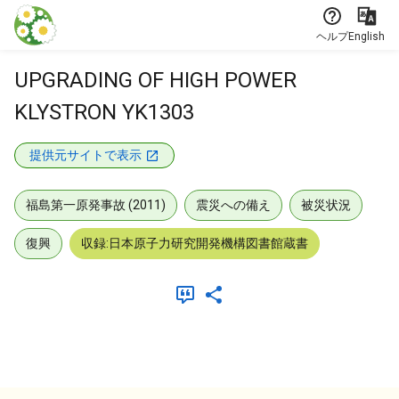
本文に飛ぶ
ヘルプ
English
UPGRADING OF HIGH POWER
KLYSTRON YK1303
提供元サイトで表示
福島第一原発事故 (2011)
震災への備え
被災状況
復興
収録:日本原子力研究開発機構図書館蔵書
メタデータ