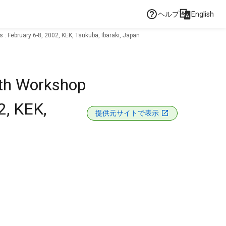
ヘルプ
English
: February 6-8, 2002, KEK, Tsukuba, Ibaraki, Japan
16th Workshop
2, KEK,
提供元サイトで表示