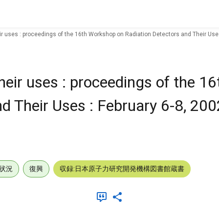
ir uses : proceedings of the 16th Workshop on Radiation Detectors and Their Uses 
heir uses : proceedings of the 
d Their Uses : February 6-8, 200
状況
復興
収録:日本原子力研究開発機構図書館蔵書