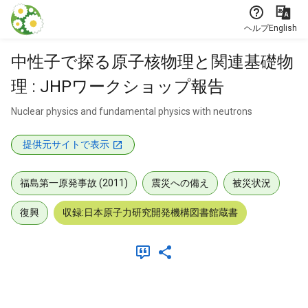
本文に飛ぶ
ヘルプ
English
中性子で探る原子核物理と関連基礎物
理 : JHPワークショップ報告
Nuclear physics and fundamental physics with neutrons
提供元サイトで表示
福島第一原発事故 (2011)
震災への備え
被災状況
復興
収録:日本原子力研究開発機構図書館蔵書