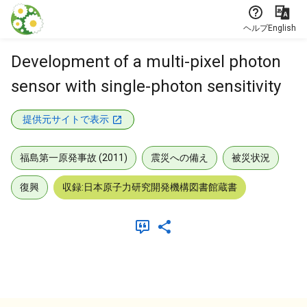
本文に飛ぶ
ヘルプ
English
Development of a multi-pixel photon
sensor with single-photon sensitivity
提供元サイトで表示
福島第一原発事故 (2011)
震災への備え
被災状況
復興
収録:日本原子力研究開発機構図書館蔵書
メタデータ