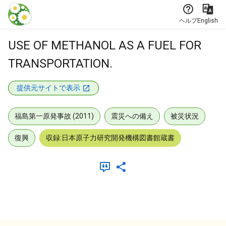
本文に飛ぶ
ヘルプ
English
USE OF METHANOL AS A FUEL FOR
TRANSPORTATION.
提供元サイトで表示
福島第一原発事故 (2011)
震災への備え
被災状況
復興
収録:日本原子力研究開発機構図書館蔵書
メタデータ