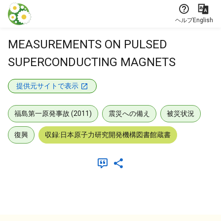
本文に飛ぶ
ヘルプ
English
MEASUREMENTS ON PULSED
SUPERCONDUCTING MAGNETS
提供元サイトで表示
福島第一原発事故 (2011)
震災への備え
被災状況
復興
収録:日本原子力研究開発機構図書館蔵書
メタデータ