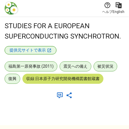
本文に飛ぶ
ヘルプ
English
STUDIES FOR A EUROPEAN
SUPERCONDUCTING SYNCHROTRON.
提供元サイトで表示
福島第一原発事故 (2011)
震災への備え
被災状況
復興
収録:日本原子力研究開発機構図書館蔵書
メタデータ