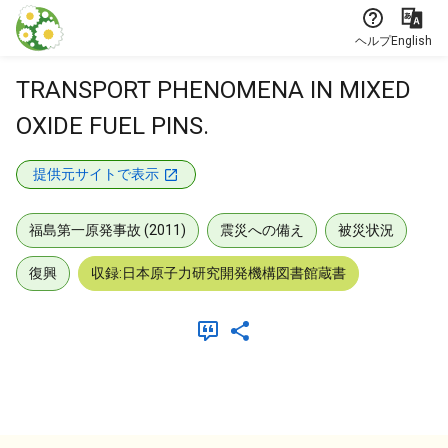
本文に飛ぶ
ヘルプ
English
TRANSPORT PHENOMENA IN MIXED
OXIDE FUEL PINS.
提供元サイトで表示
福島第一原発事故 (2011)
震災への備え
被災状況
復興
収録:日本原子力研究開発機構図書館蔵書
メタデータ