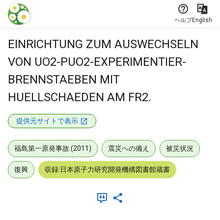
本文に飛ぶ
ヘルプ
English
EINRICHTUNG ZUM AUSWECHSELN
VON UO2-PUO2-EXPERIMENTIER-
BRENNSTAEBEN MIT
HUELLSCHAEDEN AM FR2.
提供元サイトで表示
福島第一原発事故 (2011)
震災への備え
被災状況
復興
収録:日本原子力研究開発機構図書館蔵書