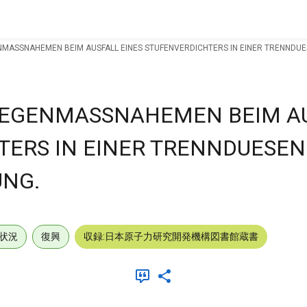
MASSNAHEMEN BEIM AUSFALL EINES STUFENVERDICHTERS IN EINER TRENNDUE
GEGENMASSNAHEMEN BEIM A
TERS IN EINER TRENNDUESE
UNG.
状況
復興
収録:日本原子力研究開発機構図書館蔵書