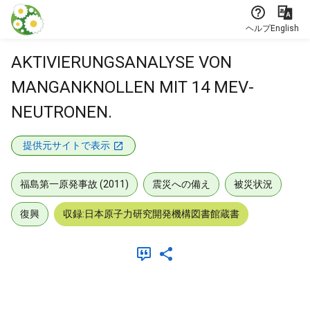
本文に飛ぶ
ヘルプ
English
AKTIVIERUNGSANALYSE VON
MANGANKNOLLEN MIT 14 MEV-
NEUTRONEN.
提供元サイトで表示
福島第一原発事故 (2011)
震災への備え
被災状況
復興
収録:日本原子力研究開発機構図書館蔵書