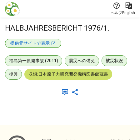
本文に飛ぶ
ヘルプ
English
HALBJAHRESBERICHT 1976/1.
提供元サイトで表示
福島第一原発事故 (2011)
震災への備え
被災状況
復興
収録:日本原子力研究開発機構図書館蔵書
メタデータ