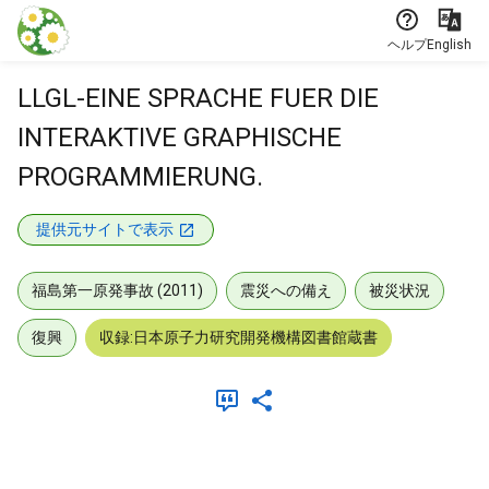
本文に飛ぶ
ヘルプ
English
LLGL-EINE SPRACHE FUER DIE
INTERAKTIVE GRAPHISCHE
PROGRAMMIERUNG.
提供元サイトで表示
福島第一原発事故 (2011)
震災への備え
被災状況
復興
収録:日本原子力研究開発機構図書館蔵書