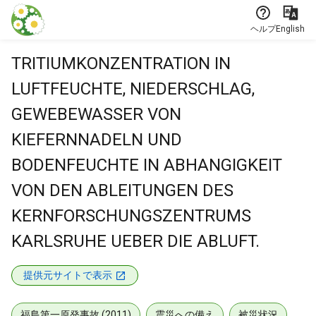
本文に飛ぶ
ヘルプ
English
TRITIUMKONZENTRATION IN
LUFTFEUCHTE, NIEDERSCHLAG,
GEWEBEWASSER VON
KIEFERNNADELN UND
BODENFEUCHTE IN ABHANGIGKEIT
VON DEN ABLEITUNGEN DES
KERNFORSCHUNGSZENTRUMS
KARLSRUHE UEBER DIE ABLUFT.
提供元サイトで表示
福島第一原発事故 (2011)
震災への備え
被災状況