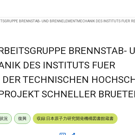
ITSGRUPPE BRENNSTAB- UND BRENNELEMENTMECHANIK DES INSTITUTS FUER R
RBEITSGRUPPE BRENNSTAB- 
IK DES INSTITUTS FUER
) DER TECHNISCHEN HOCHSC
PROJEKT SCHNELLER BRUETE
状況
復興
収録:日本原子力研究開発機構図書館蔵書