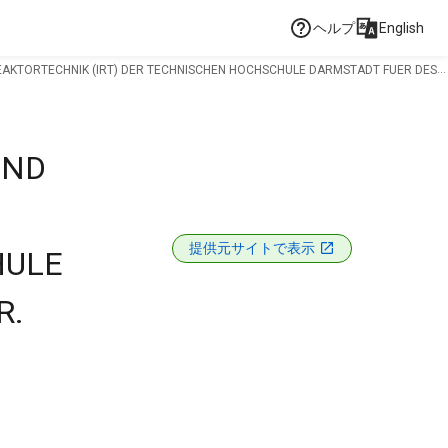
ヘルプ
English
EAKTORTECHNIK (IRT) DER TECHNISCHEN HOCHSCHULE DARMSTADT FUER DES
UND
提供元サイトで表示
HULE
R.