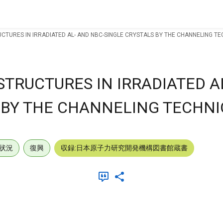
CTURES IN IRRADIATED AL- AND NBC-SINGLE CRYSTALS BY THE CHANNELING TE
STRUCTURES IN IRRADIATED A
 BY THE CHANNELING TECHNI
状況
復興
収録:日本原子力研究開発機構図書館蔵書